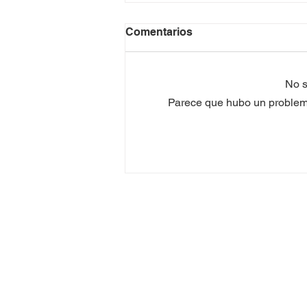
Comentarios
No s
Parece que hubo un problema 
Gran éxito del concierto de
Puerto d'Indias en
Capitanía