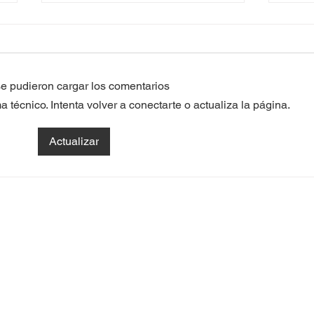
e pudieron cargar los comentarios
técnico. Intenta volver a conectarte o actualiza la página.
2ª JORNADA PUERTAS
CON
Actualizar
ABIERTA
PUE
CAP