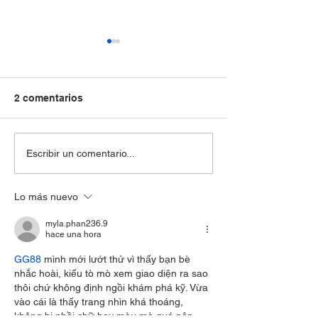
2 comentarios
2ª JORNADA PUERTAS
CONCIERTO SO
Escribir un comentario...
ABIERTA
PUERTO D' IND
CAPITANIA
Lo más nuevo
myla.phan236.9
hace una hora
GG88
 mình mới lướt thử vì thấy bạn bè 
nhắc hoài, kiểu tò mò xem giao diện ra sao 
thôi chứ không định ngồi khám phá kỹ. Vừa 
vào cái là thấy trang nhìn khá thoáng, 
không bị nhồi chữ hay màu mè quá nên 